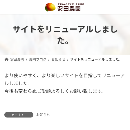
コ
ナ
ン
ビ
テ
ゲ
ン
ー
ツ
シ
サイトをリニューアルしまし
へ
ョ
た。
ス
ン
キ
に
ッ
移
プ
動
安田農園
農園ブログ
お知らせ
サイトをリニューアルしました。
より使いやすく、より楽しいサイトを目指してリニューア
ルしました。
今後も変わらぬご愛顧よろしくお願い致します。
お知らせ
カテゴリー